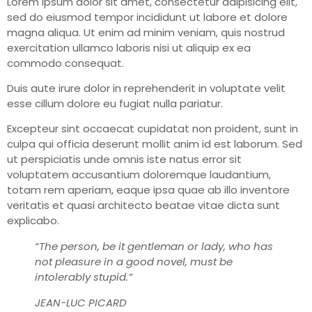
Lorem ipsum dolor sit amet, consectetur adipisicing elit,
sed do eiusmod tempor incididunt ut labore et dolore
magna aliqua. Ut enim ad minim veniam, quis nostrud
exercitation ullamco laboris nisi ut aliquip ex ea
commodo consequat.
Duis aute irure dolor in reprehenderit in voluptate velit
esse cillum dolore eu fugiat nulla pariatur.
Excepteur sint occaecat cupidatat non proident, sunt in
culpa qui officia deserunt mollit anim id est laborum. Sed
ut perspiciatis unde omnis iste natus error sit
voluptatem accusantium doloremque laudantium,
totam rem aperiam, eaque ipsa quae ab illo inventore
veritatis et quasi architecto beatae vitae dicta sunt
explicabo.
“The person, be it gentleman or lady, who has
not pleasure in a good novel, must be
intolerably stupid.”
JEAN-LUC PICARD